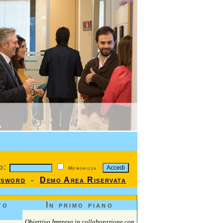
d:
Memorizza
ssword
-
Demo Area Riservata
to
In primo piano
Obiettivo Impresa in collaborazione con