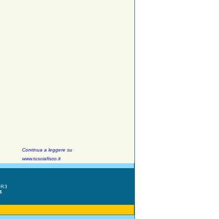
Continua a leggere su
www.tusciafisco.it
HR3
4