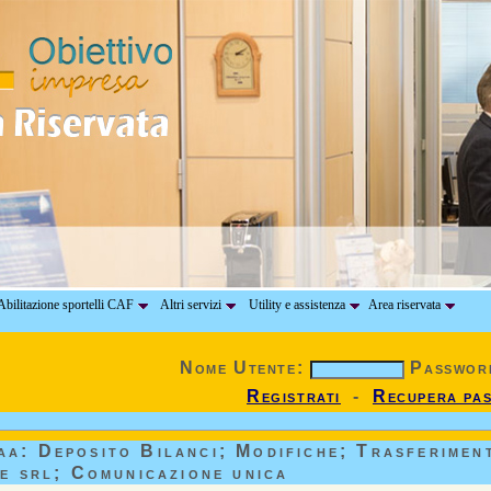
bilitazione sportelli CAF
Altri servizi
Utility e assistenza
Area riservata
Nome Utente:
Passwor
Registrati
-
Recupera pa
aa: Deposito Bilanci; Modifiche; Trasferimen
e srl; Comunicazione unica