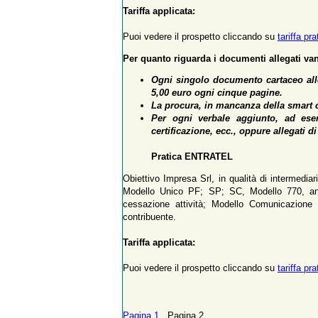
Tariffa applicata:
Puoi vedere il prospetto cliccando su
tariffa pr
Per quanto riguarda i documenti allegati vann
Ogni singolo documento cartaceo alle
5,00 euro ogni cinque pagine.
La procura, in mancanza della smart c
Per ogni verbale aggiunto, ad esem
certificazione, ecc., oppure allegati 
Pratica ENTRATEL
Obiettivo Impresa Srl, in qualità di intermediari
Modello Unico PF; SP; SC, Modello 770, anc
cessazione attività; Modello Comunicazione
contribuente.
Tariffa applicata:
Puoi vedere il prospetto cliccando su
tariffa pr
Pagina 1
Pagina 2