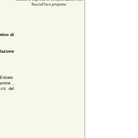
TusciaFisco propone:
etivo di
lazione
 Entrate:
azione ,
 c/c del