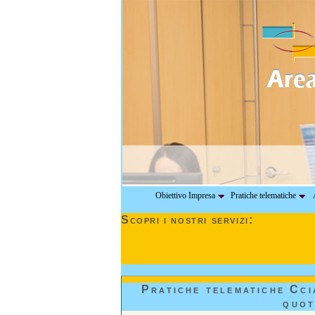
Obiettivo Impresa
Pratiche telematiche
A
Scopri i nostri servizi:
Pratiche telematiche Cci
quot