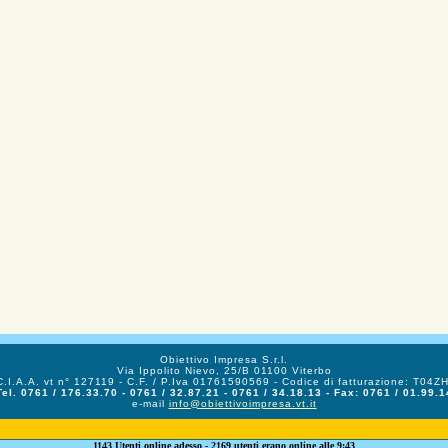
Obiettivo Impresa S.r.l.
Via Ippolito Nievo, 25/B 01100 Viterbo
C.I.A.A. vt n° 127119 - C.F. / P.Iva 01761590569 - Codice di fatturazione: T04Z
Tel. 0761 / 176.33.70 - 0761 / 32.87.21 - 0761 / 34.18.13 - Fax: 0761 / 01.99.1
e-mail
info@obiettivoimpresa.vt.it
1143 Utenti online adesso - 2169 utenti erano online alle 9:43