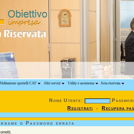
bilitazione sportelli CAF
Altri servizi
Utility e assistenza
Area riservata
Nome Utente:
Passwor
Registrati
-
Recupera pa
ername o Password errata
rretti.