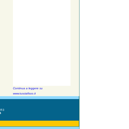
Continua a leggere su
www.tusciafisco.it
HR3
4