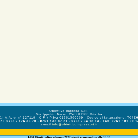
Obiettivo Impresa S.r.l.
Via Ippolito Nievo, 25/B 01100 Viterbo
C.I.A.A. vt n° 127119 - C.F. / P.Iva 01761590569 - Codice di fatturazione: T04Z
Tel. 0761 / 176.33.70 - 0761 / 32.87.21 - 0761 / 34.18.13 - Fax: 0761 / 01.99.1
e-mail
info@obiettivoimpresa.vt.it
1480 Utenti online adesso - 2172 utenti erano online alle 18:13