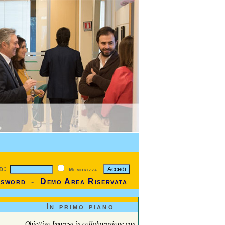
d:
Memorizza
ssword
-
Demo Area Riservata
In primo piano
Obiettivo Impresa in collaborazione con