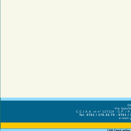
Ob
Via Ippol
C.C.I.A.A. vt n° 127119 - C.F. /
Tel. 0761 / 176.33.70 - 0761 /
e-mail
1349 Utenti online 