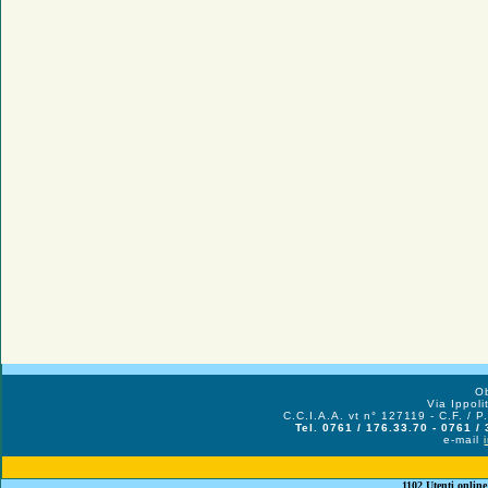
Ob
Via Ippol
C.C.I.A.A. vt n° 127119 - C.F. /
Tel. 0761 / 176.33.70 - 0761 /
e-mail
1102 Utenti online