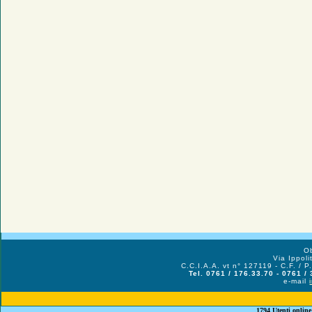
Ob
Via Ippol
C.C.I.A.A. vt n° 127119 - C.F. /
Tel. 0761 / 176.33.70 - 0761 /
e-mail
1794 Utenti online