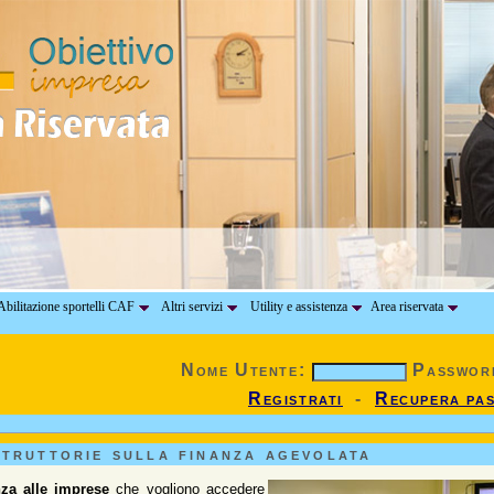
bilitazione sportelli CAF
Altri servizi
Utility e assistenza
Area riservata
Nome Utente:
Passwor
Registrati
-
Recupera pa
struttorie sulla finanza agevolata
nza alle imprese
che vogliono accedere