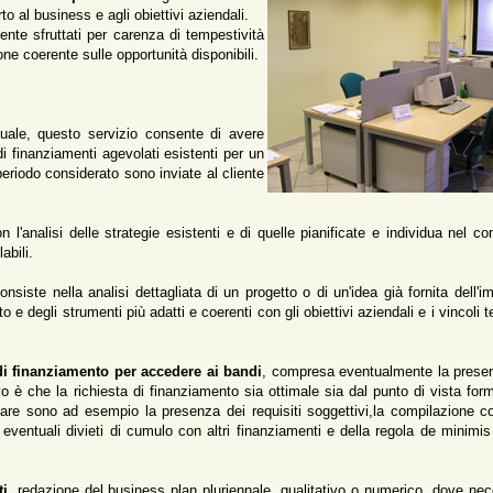
o al business e agli obiettivi aziendali.
te sfruttati per carenza di tempestività
ne coerente sulle opportunità disponibili.
uale, questo servizio consente di avere
di finanziamenti agevolati esistenti per un
eriodo considerato sono inviate al cliente
 l'analisi delle strategie esistenti e di quelle pianificate e individua nel c
abili.
onsiste nella analisi dettagliata di un progetto o di un'idea già fornita dell'
 e degli strumenti più adatti e coerenti con gli obiettivi aziendali e i vincoli 
i finanziamento per accedere ai bandi
, compresa eventualmente la prese
tivo è che la richiesta di finanziamento sia ottimale sia dal punto di vista for
care sono ad esempio la presenza dei requisiti soggettivi,la compilazione co
di eventuali divieti di cumulo con altri finanziamenti e della regola de minimi
ti
, redazione del business plan pluriennale, qualitativo o numerico, dove nec