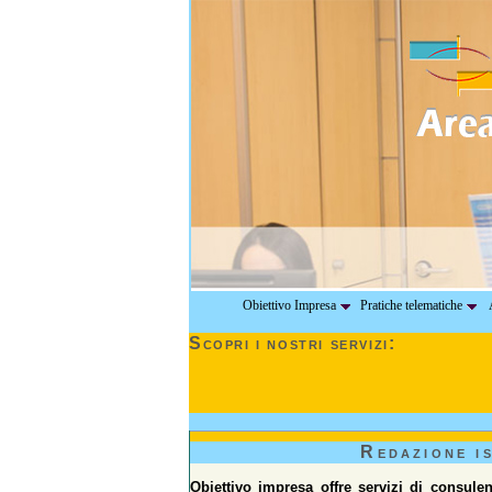
Obiettivo Impresa
Pratiche telematiche
A
Scopri i nostri servizi:
Redazione i
Obiettivo impresa offre servizi di consule