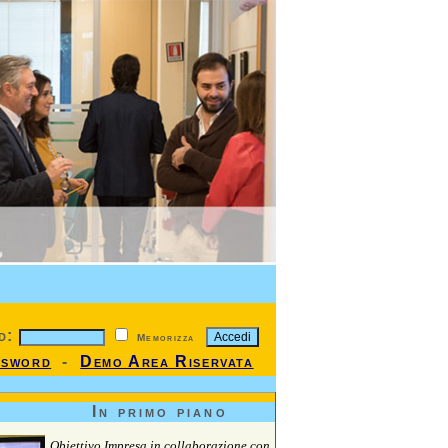
d:
Memorizza
ssword
-
Demo Area Riservata
In primo piano
Obiettivo Impresa in collaborazione con