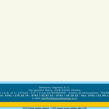
Obiettivo Impresa S.r.l.
Via Ippolito Nievo, 25/B 01100 Viterbo
C.I.A.A. vt n° 127119 - C.F. / P.Iva 01761590569 - Codice di fatturazione: T04Z
Tel. 0761 / 176.33.70 - 0761 / 32.87.21 - 0761 / 34.18.13 - Fax: 0761 / 01.99.1
e-mail
info@obiettivoimpresa.vt.it
1123 Utenti online adesso - 2152 utenti erano online alle 5:29