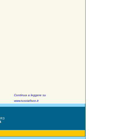
Continua a leggere su
www.tusciafisco.it
HR3
4