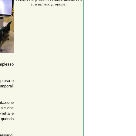
TusciaFisco propone:
omplesso
impresa e
temporali
ntazione
male che
rretta e
s quando
essario.