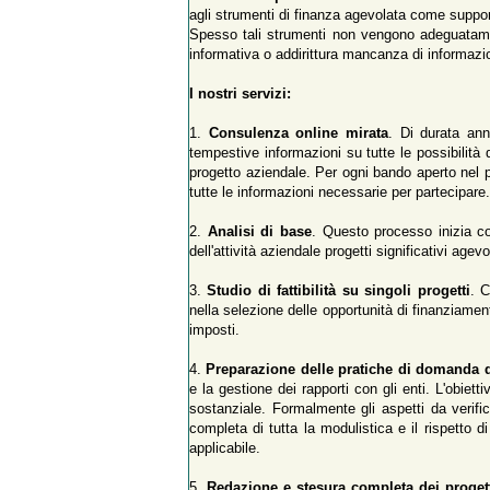
agli strumenti di finanza agevolata come support
Spesso tali strumenti non vengono adeguatamen
informativa o addirittura mancanza di informazio
I nostri servizi:
1.
Consulenza online mirata
. Di durata ann
tempestive informazioni su tutte le possibilità 
progetto aziendale. Per ogni bando aperto nel p
tutte le informazioni necessarie per partecipare.
2.
Analisi di base
. Questo processo inizia con
dell'attività aziendale progetti significativi agevol
3.
Studio di fattibilità su singoli progetti
. C
nella selezione delle opportunità di finanziamento
imposti.
4.
Preparazione delle pratiche di domanda d
e la gestione dei rapporti con gli enti. L'obiet
sostanziale. Formalmente gli aspetti da verifi
completa di tutta la modulistica e il rispetto 
applicabile.
5.
Redazione e stesura completa dei proget